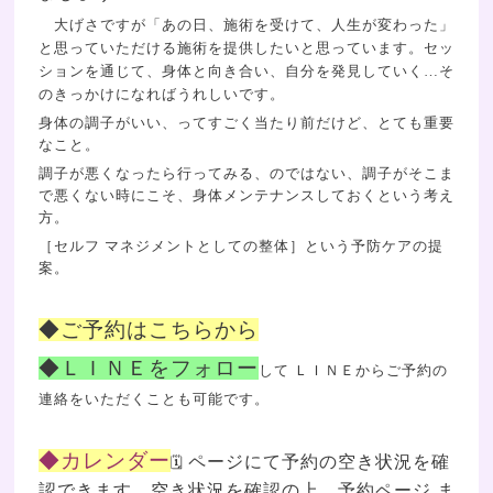
大げさですが「あの日、施術を受けて、人生が変わった」
と思っていただける施術を提供したいと思っています。
セッ
ションを通じて、身体と向き合い、自分を発見していく…そ
のきっかけになればうれしいです。
身体の調子がいい、ってすごく当たり前だけど、とても重要
なこと。
調子が悪くなったら行ってみる、のではない、調子がそこま
で悪くない時にこそ、身体メンテナンスしておくという考え
方。
［セルフ マネジメントとしての整体］という予防ケアの提
案。
◆
ご予約はこちらから
◆ＬＩＮＥをフォロー
して
ＬＩＮＥ
からご予約の
連絡をいただくことも可能です。
◆
カレンダー
ページにて予約の空き状況を確
🗓
認できます。空き状況を確認の上、予約ページ ま