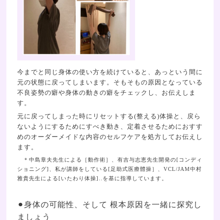
今までと同じ身体の使い方を続けていると、あっという間に
元の状態に戻ってしまいます。そもそもの原因となっている
不良姿勢の癖や身体の動きの癖をチェックし、お伝えしま
す。
元に戻ってしまった時にリセットする(整える)体操と、戻ら
ないようにするためにすべき動き、定着させるためにおすす
めのオーダーメイドな内容のセルフケアを処方してお伝えし
ます。
＊中島章夫先生による［動作術］、有吉与志恵先生開発の[コンディ
ショニング]、私が講師をしている[足助式医療體操］、VCL/JAM中村
雅貴先生による[いたわり体操]..を基に指導しています。
⚫︎身体の可能性、そして 根本原因を一緒に探究し
ましょう