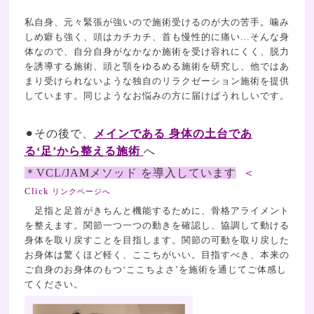
私自身、元々緊張が強いので施術受けるのが大の苦手。
噛み
しめ癖も強く、頭はカチカチ、首も慢性的に痛い
…
そんな身
体なので、自分自身がなかなか施術を受け容れにくく、脱力
を誘導する施術、頭と顎をゆるめる施術を研究し、他ではあ
まり受けられないような独自のリラクゼーション施術を提供
しています。
同じようなお悩みの方に届けばうれしいです。
⚫︎
その後で、
メインである 身体の土台であ
る‘足’から整える施術
へ
＊VCL/JAMメソッド を導入しています
＜
Click
リンクページへ
足指と足首がきちんと機能するために、骨格アライメント
を整えます。関節一つ一つの動きを確認し、協調して動ける
身体を取り戻すことを目指します。関節の可動を取り戻した
お身体は驚くほど軽く、ここちがいい。目指すべき、本来の
ご自身のお身体のもつ‘ここちよさ’を施術を通じてご体感し
てください。