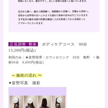
足首調整 整体
ボディケアコース 90分
13,200円(税込)
初回のみ：
★姿勢指導・カウンセリング 30分 無料 + 施
術60分 8
,800円(税込)
施術
の流れ 〜
〜
⚫︎姿勢写真 撮影