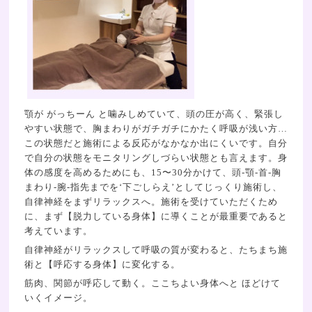
顎が がっちーん と噛みしめていて、頭の圧が高く、緊張し
やすい状態で、胸まわりがガチガチにかたく呼吸が浅い方…
この状態だと施術による反応がなかなか出にくいです。自分
で自分の状態をモニタリングしづらい状態とも言えます。身
体の感度を高めるためにも、15〜30分かけて、頭-顎-首-胸
まわり-腕-指先までを‘下ごしらえ’としてじっくり施術し、
自律神経をまずリラックスへ。施術を受けていただくため
に、まず【脱力している身体】に導くことが最重要であると
考えています。
自律神経がリラックスして呼吸の質が変わると、たちまち施
術と【呼応する身体】に変化する。
筋肉、関節が呼応して動く。ここちよい身体へと ほどけて
いくイメージ。